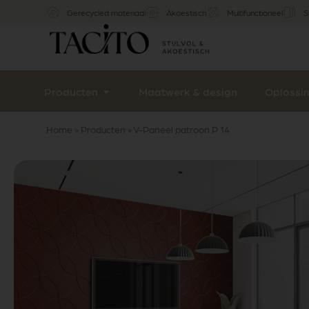
Gerecycled materiaal
Akoestisch
Multifunctioneel
S
Producten
Maatwerk & design
Oplossi
Home
»
Producten
»
V-Paneel patroon P 14