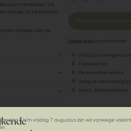
ende patronen kiezen. De
mm (keuze uit 48 kleuren)
Prijzen opvragen via ee
kunnen afwijken van de
Dealer login
om te bestellen
Productie in eigen hui
Topkwaliteit
Persoonlijke service
Veilig en eenvoudig b
Groot dealernetwerk
andag 3 t/m vrijdag 7 augustus zijn wij vanwege vakan
jkende
en.