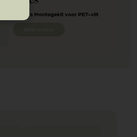
cessoires
Tacito’s Montagekit voor PET-vilt
Bekijk product