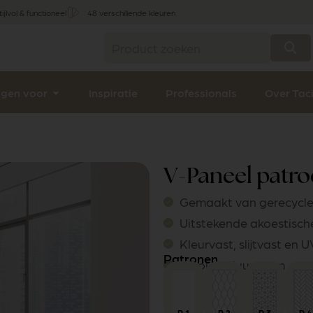
tijlvol & functioneel
48 verschillende kleuren
ngen voor
Inspiratie
Professionals
Over Tac
V-Paneel patro
Gemaakt van gerecycle
Uitstekende akoestisc
Kleurvast, slijtvast en 
Patronen
Mooi en duurzaam
P 3
P 1
P 2
P
4