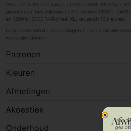
Voor het V-Paneel kun je uit maar liefst 20 verschill
panelen zijn beschikbaar in 2 formaten 1200 bij 2400 
en 1200 bij 3000 (V-Paneel XL, keuze uit 10 kleuren).
De kleuren van de afbeeldingen zijn ter indicatie en 
werkelijke kleuren.
Patronen
Kleuren
Afmetingen
Akoestiek
Van ma
Afwi
Onderhoud
geslot