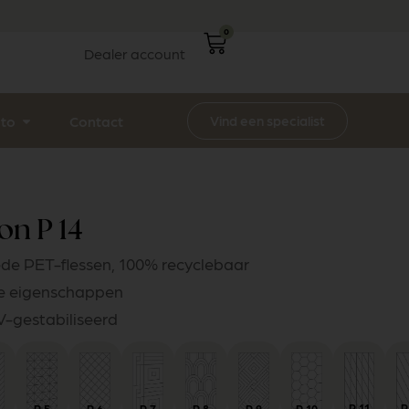
0
Dealer account
Vind een specialist
ito
Contact
on P 14
de PET-flessen, 100% recyclebaar
he eigenschappen
UV-gestabiliseerd
P
11
P
P
6
P
5
P
7
P
8
P
9
P
10