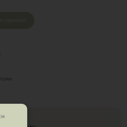
n specialist
s
etalen
tie