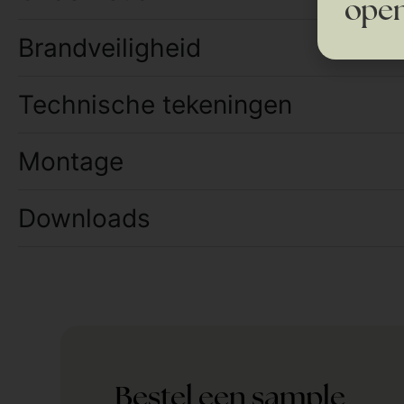
open
Brandveiligheid
Technische tekeningen
Montage
Downloads
Bestel een sample