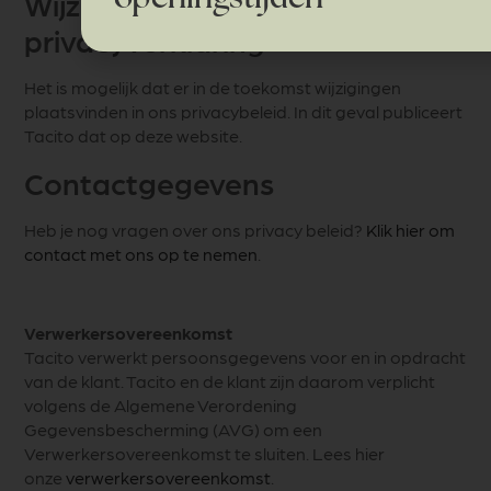
Wijziging in deze
privacyverklaring
Het is mogelijk dat er in de toekomst wijzigingen
plaatsvinden in ons privacybeleid. In dit geval publiceert
Tacito dat op deze website.
Contactgegevens
Heb je nog vragen over ons privacy beleid?
Klik hier om
contact met ons op te nemen
.
Verwerkersovereenkomst
Tacito verwerkt persoonsgegevens voor en in opdracht
van de klant. Tacito en de klant zijn daarom verplicht
volgens de Algemene Verordening
Gegevensbescherming (AVG) om een
Verwerkersovereenkomst te sluiten. Lees hier
onze
verwerkersovereenkomst
.