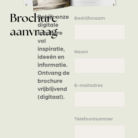
Bekijk onze
Brochure
Bedrijfsnaam
digitale
aanvraag
brochure
vol
inspiratie,
Naam
ideeën en
informatie.
Ontvang de
brochure
E-mailadres
vrijblijvend
(digitaal).
Telefoonnummer