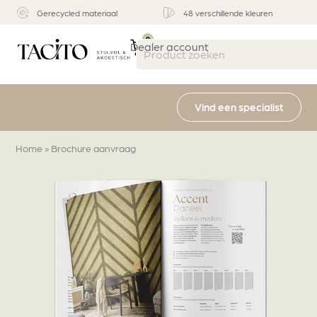
ateriaal
48 verschillende kleuren
Stijlvol & functioneel
0
Dealer account
Vind een specialist
Home
»
Brochure aanvraag