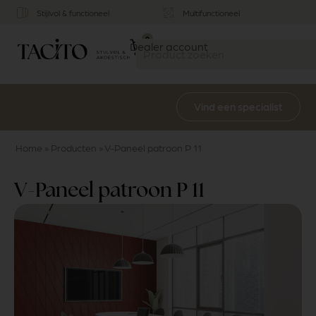
Stijlvol & functioneel
Multifunctioneel
0
Dealer account
Vind een specialist
Home
»
Producten
»
V-Paneel patroon P 11
V-Paneel patroon P 11