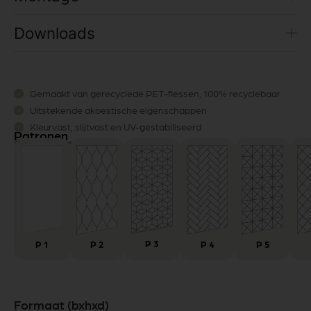
Downloads
Gemaakt van gerecyclede PET-flessen, 100% recyclebaar
Uitstekende akoestische eigenschappen
Kleurvast, slijtvast en UV-gestabiliseerd
Patronen
Mooi en duurzaam
P 3
P 1
P 2
P
4
P
5
Formaat (bxhxd)