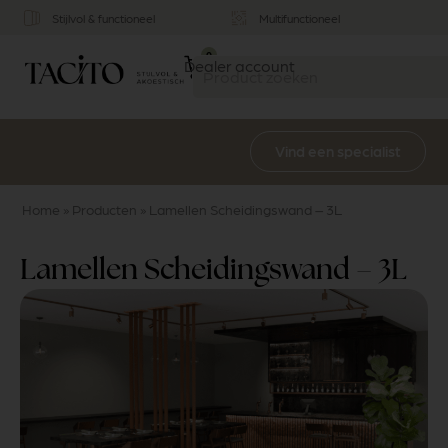
Stijlvol & functioneel
Multifunctioneel
0
Dealer account
Vind een specialist
Home
»
Producten
»
Lamellen Scheidingswand – 3L
Lamellen Scheidingswand – 3L