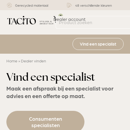
erschillende kleuren
Stijlvol & functioneel
Multifuncti
0
Dealer account
Vind een specialist
Home
»
Dealer vinden
Vind een specialist
Maak een afspraak bij een specialist voor
advies en een offerte op maat.
Consumenten
specialisten