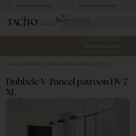
 kleuren
Stijlvol & functioneel
Multifunctioneel
0
Dealer account
Vind een specialist
Home
»
Producten
»
Dubbele V-Paneel patroon DV 7 XL
Dubbele V-Paneel patroon DV 7
XL