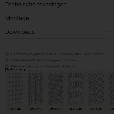
Technische tekeningen
Montage
Downloads
Gemaakt van gerecyclede PET-flessen, 100% recyclebaar
Uitstekende akoestische eigenschappen
Kleurvast, slijtvast en UV-gestabiliseerd
Patronen
Mooi en duurzaam
DV 1 XL
DV 2 XL
DV 3 XL
DV 4 XL
DV 5 XL
DV