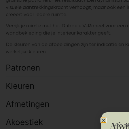
visuele aantrekkingskracht verhoogt, maar ook een 
creëert voor iedere ruimte.
Verrijk je ruimte met het Dubbele V-Paneel voor een 
wandbekleding die je interieur karakter geeft.
De kleuren van de afbeeldingen zijn ter indicatie en 
werkelijke kleuren.
Patronen
Kleuren
Afmetingen
Akoestiek
Van ma
Afwi