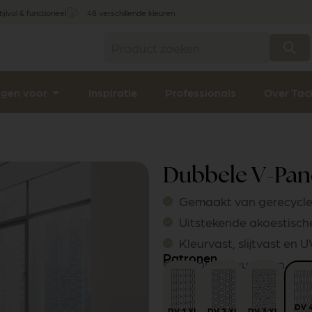
tijlvol & functioneel
48 verschillende kleuren
ngen voor
Inspiratie
Professionals
Over Tac
Dubbele V-Pane
Gemaakt van gerecycle
Uitstekende akoestisc
Kleurvast, slijtvast en 
Patronen
Mooi en duurzaam
DV 
DV 1 XL
DV 2 XL
DV 3 XL