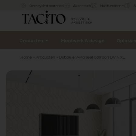
Gerecycled materiaal
Akoestisch
Multifunctioneel
S
Producten
Maatwerk & design
Oplossi
Home
»
Producten
»
Dubbele V-Paneel patroon DV 4 XL