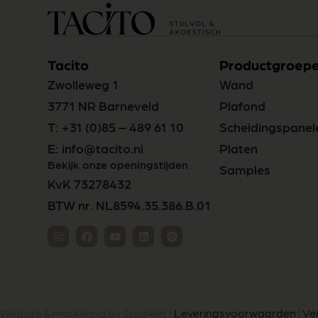
Tacito
Productgroep
Zwolleweg 1
Wand
3771 NR Barneveld
Plafond
T:
+31 (0)85 – 489 61 10
Scheidingspanel
E:
info@tacito.nl
Platen
Bekijk onze openingstijden
Samples
KvK 73278432
BTW nr. NL8594.35.386.B.01
Website & marketing by Sparklet |
Leveringsvoorwaarden
|
Ve