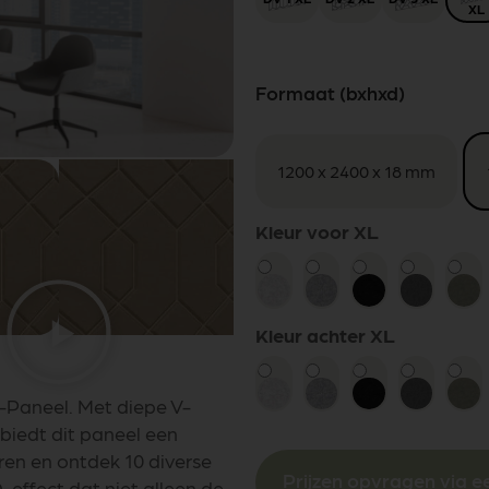
XL
Formaat (bxhxd)
1200 x 2400 x 18 mm
Kleur voor XL
Kleur achter XL
-Paneel. Met diepe V-
biedt dit paneel een
uren en ontdek 10 diverse
Prijzen opvragen via ee
effect dat niet alleen de