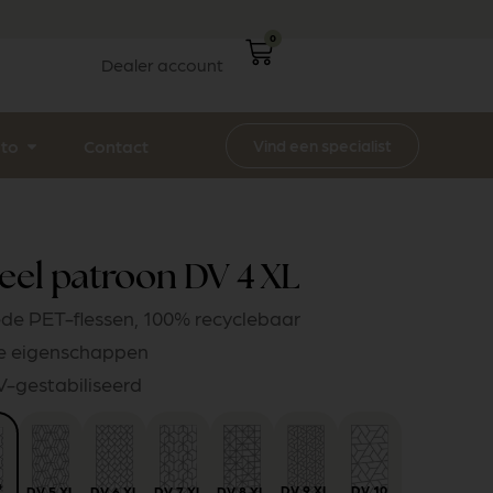
0
Dealer account
Vind een specialist
ito
Contact
el patroon DV 4 XL
de PET-flessen, 100% recyclebaar
he eigenschappen
UV-gestabiliseerd
4
DV 9 XL
DV 10
DV 5 XL
DV 6 XL
DV 7 XL
DV 8 XL