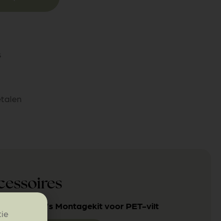
s
etalen
cessoires
Tacito’s Montagekit voor PET-vilt
tie