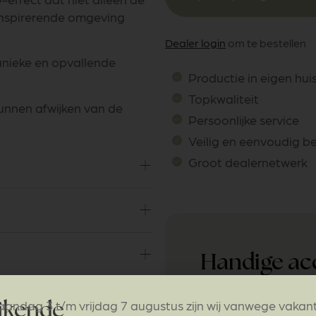
inspirerende omgeving
Dealer login
om te bestellen
unieke en opvallende
Productie in eigen hui
Topkwaliteit
kunnen afwijken van de
Persoonlijke service
Veilig en eenvoudig b
Groot dealernetwerk
Handige ac
andag 3 t/m vrijdag 7 augustus zijn wij vanwege vakan
jkende