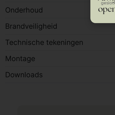
geslot
Onderhoud
open
Brandveiligheid
Technische tekeningen
Montage
Downloads