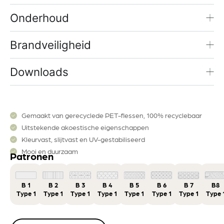
Onderhoud
Brandveiligheid
Downloads
Gemaakt van gerecyclede PET-flessen, 100% recyclebaar
Uitstekende akoestische eigenschappen
Kleurvast, slijtvast en UV-gestabiliseerd
Mooi en duurzaam
Patronen
B 1
B 2
B 3
B 4
B 5
B 6
B 7
B8
Type 1
Type 1
Type 1
Type 1
Type 1
Type 1
Type 1
Type 