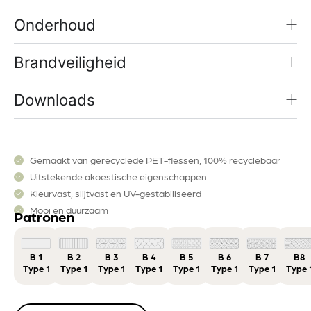
Onderhoud
Brandveiligheid
Downloads
Gemaakt van gerecyclede PET-flessen, 100% recyclebaar
Uitstekende akoestische eigenschappen
Kleurvast, slijtvast en UV-gestabiliseerd
Mooi en duurzaam
Patronen
B 1
B 2
B 3
B 4
B 5
B 6
B 7
B8
Type 1
Type 1
Type 1
Type 1
Type 1
Type 1
Type 1
Type 