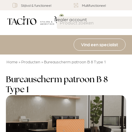
Stijlvol & functioneel
Multifunctioneel
0
Dealer account
Vind een specialist
Home
»
Producten
»
Bureauscherm patroon B 8 Type 1
Bureauscherm patroon B 8
Type 1