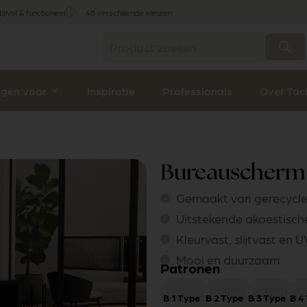
tijlvol & functioneel
48 verschillende kleuren
ngen voor
Inspiratie
Professionals
Over Tac
Bureauscherm 
Gemaakt van gerecycle
Uitstekende akoestisc
Kleurvast, slijtvast en 
Mooi en duurzaam
Patronen
B 1 Type 1
B 2 Type 1
B 3 Type 1
B 4