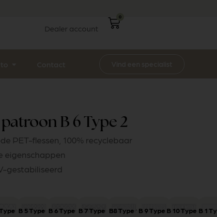
0
Dealer account
Vind een specialist
ito
Contact
patroon B 6 Type 2
de PET-flessen, 100% recyclebaar
he eigenschappen
UV-gestabiliseerd
 Type 1
B 5 Type 1
B 6 Type 1
B 7 Type 1
B8 Type 1
B 9 Type 1
B 10 Type 1
B 1 T