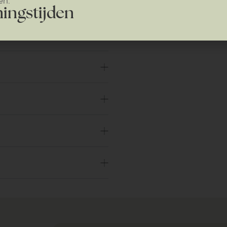
ingstijden
Veilig en eenvoudig b
Groot dealernetwerk