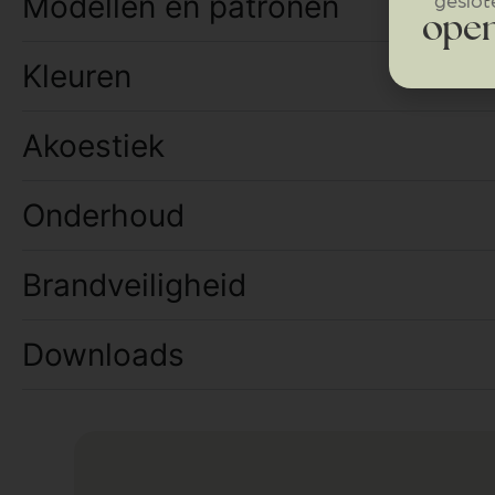
Modellen en patronen
open
Kleuren
Akoestiek
Onderhoud
Brandveiligheid
Downloads