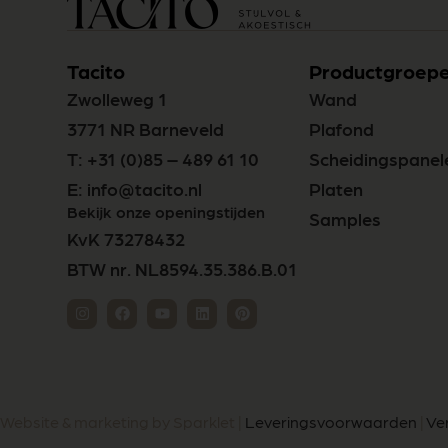
Tacito
Productgroep
Zwolleweg 1
Wand
3771 NR Barneveld
Plafond
T:
+31 (0)85 – 489 61 10
Scheidingspanel
E:
info@tacito.nl
Platen
Bekijk onze openingstijden
Samples
KvK 73278432
BTW nr. NL8594.35.386.B.01
Website & marketing by Sparklet |
Leveringsvoorwaarden
|
Ve