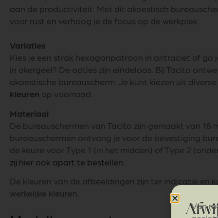
aan de productiviteit. Met dit akoestisch bureausche
voor rust en verhoog je de focus op de werkplek.
Variaties
Kies je een strak hexagonpatroon in antraciet of ga j
in okergeel? De opties zijn eindeloos. Bij Tacito ontw
akoestische bureauscherm. Je kunt kiezen uit diverse
kleuren
op voorraad.
Materiaal
De bureauschermen van Tacito zijn gemaakt van 18 mm
bureauschermen ontvang je voor de bevestiging bur
de keuze voor Type 1 (in het midden) of Type 2 (onder
zij hier ook apart te bestellen
.
De kleuren van de afbeeldingen zijn ter indicatie en 
werkelijke kleuren.
Van ma
Afwi
geslot