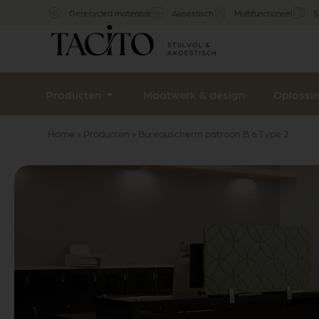
Gerecycled materiaal
Akoestisch
Multifunctioneel
S
Producten
Maatwerk & design
Oplossi
Home
»
Producten
»
Bureauscherm patroon B 6 Type 2