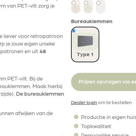
rm van PET-vilt zorg je
Bureauklemmen
e liever voor retropatroon
erp je jouw eigen unieke
 patronen en uit
48
Type 1
 PET-vilt. Bij de
Prijzen opvragen via ee
eauklemmen. Maak hierbij
zijde).
De bureauklemmen
Dealer login
om te bestellen
kunnen afwijken van de
Productie in eigen hui
Topkwaliteit
Persoonlijke service