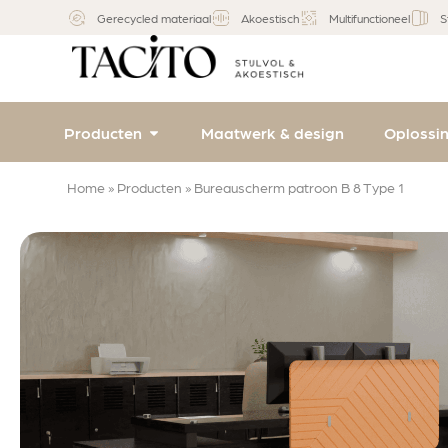
Gerecycled materiaal
Akoestisch
Multifunctioneel
S
Producten
Maatwerk & design
Oplossi
Home
»
Producten
»
Bureauscherm patroon B 8 Type 1