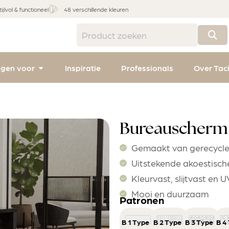
tijlvol & functioneel
48 verschillende kleuren
ngen voor
Inspiratie
Professionals
Over Tac
Bureauscherm p
Gemaakt van gerecycle
Uitstekende akoestisc
Kleurvast, slijtvast en 
Mooi en duurzaam
Patronen
B 1 Type 1
B 2 Type 1
B 3 Type 1
B 4