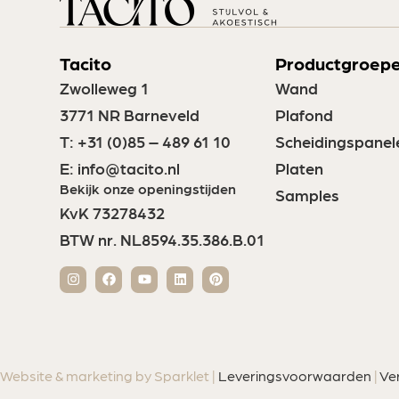
Tacito
Productgroep
Zwolleweg 1
Wand
3771 NR Barneveld
Plafond
T:
+31 (0)85 – 489 61 10
Scheidingspanel
E:
info@tacito.nl
Platen
Bekijk onze openingstijden
Samples
KvK 73278432
BTW nr. NL8594.35.386.B.01
Website & marketing by Sparklet |
Leveringsvoorwaarden
|
Ve