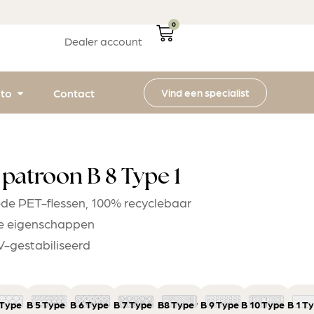
0
Dealer account
Vind een specialist
ito
Contact
atroon B 8 Type 1
de PET-flessen, 100% recyclebaar
he eigenschappen
UV-gestabiliseerd
 Type 1
B 5 Type 1
B 6 Type 1
B 7 Type 1
B8 Type 1
B 9 Type 1
B 10 Type 1
B 1 T