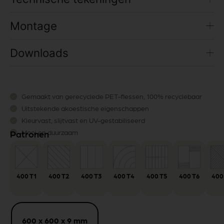
Montage
Downloads
Gemaakt van gerecyclede PET-flessen, 100% recyclebaar
Uitstekende akoestische eigenschappen
Kleurvast, slijtvast en UV-gestabiliseerd
Mooi en duurzaam
Patronen
400 T1
400 T2
400 T3
400 T4
400 T5
400 T6
400
600 x 600 x 9 mm