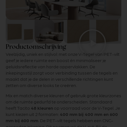
Productomschrijving
Veelzijdig, uniek en stijlvol: met onze V-Tegel van PET-vilt
geef je iedere ruimte een boost én minimaliseer je
geluidsreflectie van harde oppervlakken. De
inkepingsstijl zorgt voor verbinding tussen de tegels en
maakt dat je de delen in verschillende richtingen kunt
zetten om diverse looks te creëren.
Mix en match diverse kleuren of gebruik grote kleurzones
om de ruimte gedurfd te onderscheiden. Standaard
heeft Tacito
48 kleuren
op voorraad voor de V-Tegel. Je
kunt kiezen uit 2 formaten:
400 mm bij 400 mm en 600
mm bij 600 mm
. De PET-vilt tegels hebben een CNC-
gesneden inkeping. Dit noemen wij de V-cut. Bij de