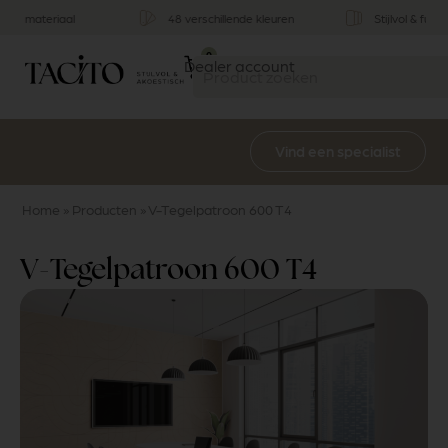
Stijlvol & functioneel
Multifunctioneel
0
Dealer account
Vind een specialist
Home
»
Producten
»
V-Tegelpatroon 600 T4
V-Tegelpatroon 600 T4