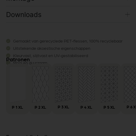
Downloads
Gemaakt van gerecyclede PET-flessen, 100% recyclebaar
Uitstekende akoestische eigenschappen
Kleurvast, slijtvast en UV-gestabiliseerd
Patronen
Mooi en duurzaam
P 3 XL
P 6 
P 1 XL
P 2 XL
P 4 XL
P 5 XL