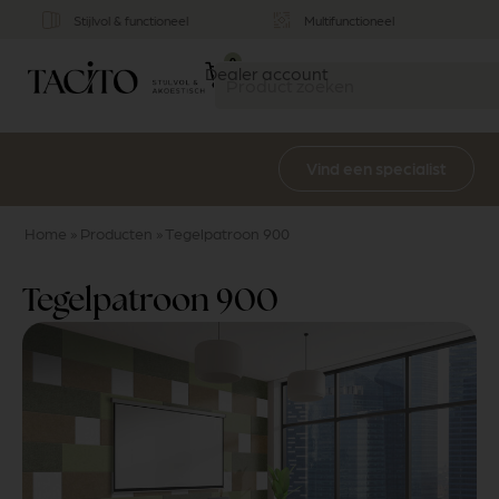
Stijlvol & functioneel
Multifunctioneel
0
Dealer account
Vind een specialist
Home
»
Producten
»
Tegelpatroon 900
Tegelpatroon 900