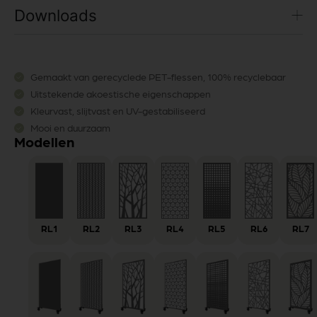
Downloads
Gemaakt van gerecyclede PET-flessen, 100% recyclebaar
Uitstekende akoestische eigenschappen
Kleurvast, slijtvast en UV-gestabiliseerd
Mooi en duurzaam
Modellen
RL1
RL2
RL3
RL4
RL5
RL6
RL7