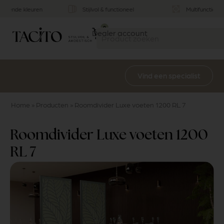
Stijlvol & functioneel
Multifunctioneel
0
Dealer account
Vind een specialist
Home
»
Producten
»
Roomdivider Luxe voeten 1200 RL 7
Roomdivider Luxe voeten 1200
RL 7