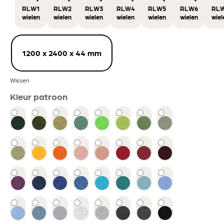
RLW1
RLW2
RLW3
RLW4
RLW5
RLW6
RL
wielen
wielen
wielen
wielen
wielen
wielen
wiel
1200 x 2400 x 44 mm
Wissen
Kleur patroon