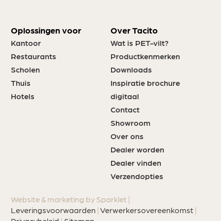
Oplossingen voor
Over Tacito
Kantoor
Wat is PET-vilt?
Restaurants
Productkenmerken
Scholen
Downloads
Thuis
Inspiratie brochure
Hotels
digitaal
Contact
Showroom
Over ons
Dealer worden
Dealer vinden
Verzendopties
Website & marketing by Sparklet |
Leveringsvoorwaarden
|
Verwerkersovereenkomst
|
Privacybeleid
|
Sitemap