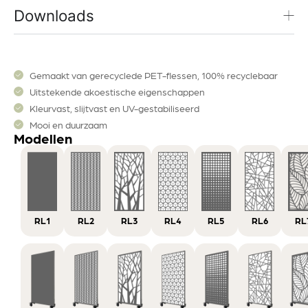
Downloads
Gemaakt van gerecyclede PET-flessen, 100% recyclebaar
Uitstekende akoestische eigenschappen
Kleurvast, slijtvast en UV-gestabiliseerd
Mooi en duurzaam
Modellen
RL1
RL2
RL3
RL4
RL5
RL6
RL