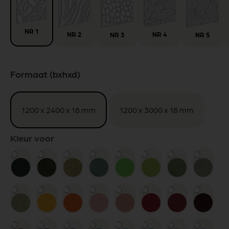
NR 1
NR
2
NR
4
NR
3
NR
5
Formaat (bxhxd)
1200 x 2400 x 18 mm
1200 x 3000 x 18 mm
Kleur voor