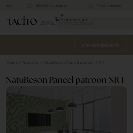
Stijlvol & functioneel
Multifunctioneel
0
Dealer account
Vind een specialist
Home
»
Producten
»
NatuReson Paneel patroon NR 1
NatuReson Paneel patroon NR 1