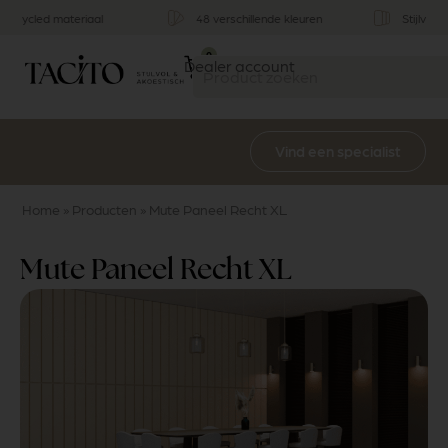
Stijlvol & functioneel
Multifunctioneel
0
Dealer account
Vind een specialist
Home
»
Producten
»
Mute Paneel Recht XL
Mute Paneel Recht XL