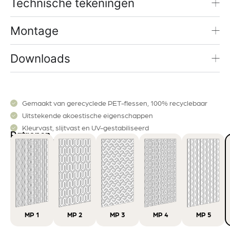
Technische tekeningen
Montage
Downloads
Gemaakt van gerecyclede PET-flessen, 100% recyclebaar
Uitstekende akoestische eigenschappen
Kleurvast, slijtvast en UV-gestabiliseerd
Patronen
Mooi en duurzaam
MP 1
MP
2
MP
3
MP
4
MP
5