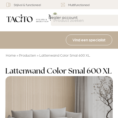
Stijlvol & functioneel
Multifunctioneel
0
Dealer account
Vind een specialist
Home
»
Producten
»
Lattenwand Color Smal 600 XL
Lattenwand Color Smal 600 XL