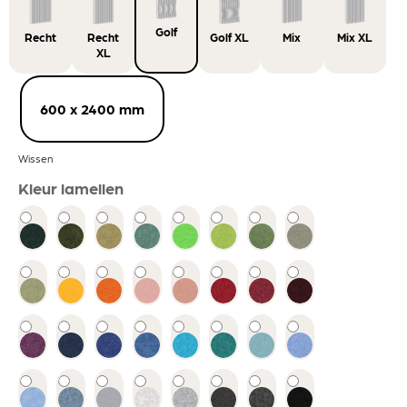
Golf
Recht
Recht
Golf XL
Mix
Mix XL
XL
600 x 2400 mm
Wissen
Kleur lamellen