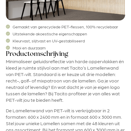
Gemaakt van gerecyclede PET-flessen, 100% recyclebaar
Uitstekende akoestische eigenschappen
Kleurvast, slijtvast en UV-gestabiliseerd
Mooi en duurzaam
Productomschrijving
Minimaliseer geluidsreflectie van harde oppervlakken én
kleed je ruimte stijlvol aan met Tacito’s Lamellenwand
van PET-vilt. Standaard is er keuze uit drie modellen:
recht-, golf- of mixpatroon van de lamellen. Ga je voor
neutraal of levendig? En wat dacht je van je eigen logo
tussen de lamellen? Bij Tacito profiteer je van alles wat
PET-vilt jou te bieden heeft.
De Lamellenwand van PET-vilt is verkrijgbaar in 2
formaten: 600 x 2400 mm en in formaat 600 x 3000 mm.
Stel jouw unieke Lamellen samen met de 48 kleuren uit
ons assortiment. Bij het formaat van 600 x 3000 mm is er