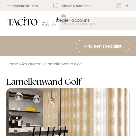
Stijlvol & functioneel
Multifunctioneel
0
Dealer account
Vind een specialist
Home
»
Producten
»
Lamellenwand Golf
Lamellenwand Golf