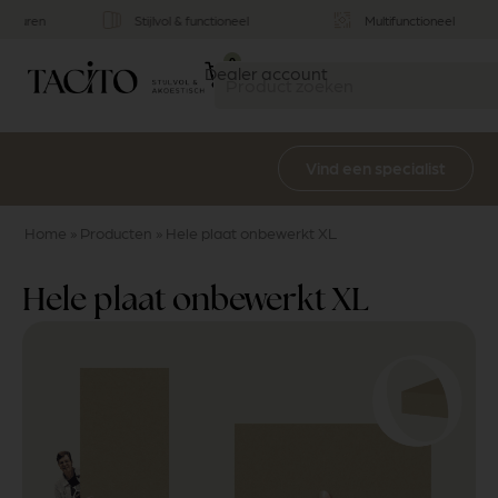
Stijlvol & functioneel
Multifunctioneel
0
Dealer account
Vind een specialist
Home
»
Producten
»
Hele plaat onbewerkt XL
Hele plaat onbewerkt XL