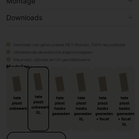
Montage
Downloads
Gemaakt van gerecyclede PET-flessen, 100% recyclebaar
Uitstekende akoestische eigenschappen
Kleurvast, slijtvast en UV-gestabiliseerd
Modellen
Mooi en duurzaam
hele
hele
hele
hele
hele
hele
plaat
plaat
plaat
plaat
plaat
plaat
onbewerkt
onbewerkt
haaks
haaks
haaks
haaks
XL
gesneden
gesneden
gesneden
gesneden
XL
+ facet
+ facet
XL