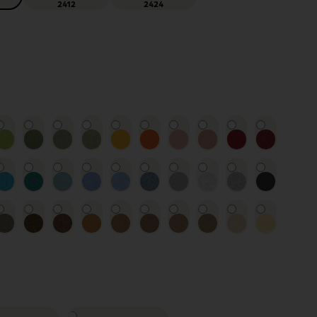
2412
2424