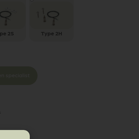
pe 2S
Type 2H
n specialist
s