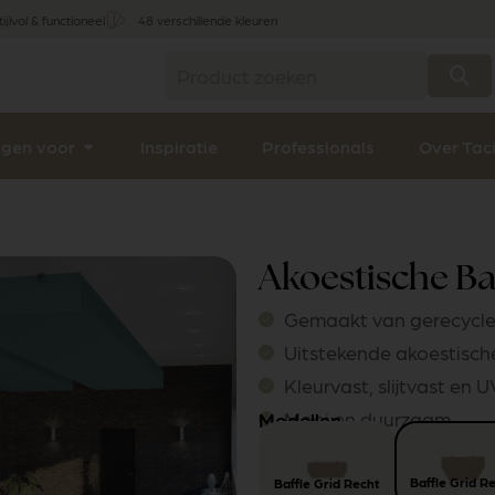
tijlvol & functioneel
48 verschillende kleuren
ngen voor
Inspiratie
Professionals
Over Tac
Akoestische Baf
Gemaakt van gerecycle
Uitstekende akoestisc
Kleurvast, slijtvast en 
Mooi en duurzaam
Modellen
Baffle Grid R
Baffle Grid Recht