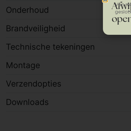
Van ma
Afwi
Onderhoud
geslot
open
Brandveiligheid
Technische tekeningen
Montage
Verzendopties
Downloads