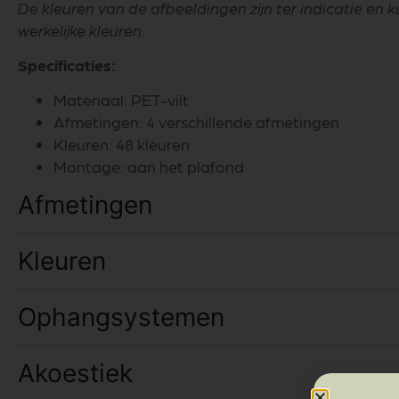
De kleuren van de afbeeldingen zijn ter indicatie en 
werkelijke kleuren.
Specificaties:
Materiaal: PET-vilt
Afmetingen: 4 verschillende afmetingen
Kleuren: 48 kleuren
Montage: aan het plafond
Afmetingen
Kleuren
Ophangsystemen
Akoestiek