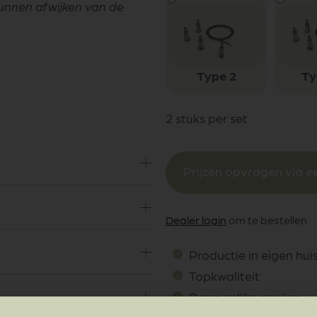
kunnen afwijken van de
Type 2
Ty
2 stuks per set
Prijzen opvragen via ee
Dealer login
om te bestellen
Productie in eigen hui
Topkwaliteit
Persoonlijke service