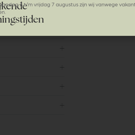
Veilig en eenvoudig b
andag 3 t/m vrijdag 7 augustus zijn wij vanwege vakan
jkende
Groot dealernetwerk
en.
ingstijden