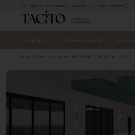
Gerecycled materiaal
Akoestisch
Multifunctioneel
S
Producten
Maatwerk & design
Oplossi
Home
»
Producten
»
Akoestische Baffle Grid Recht – 1224