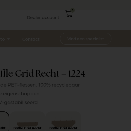
0
Dealer account
Vind een specialist
ito
Contact
fle Grid Recht – 1224
de PET-flessen, 100% recyclebaar
he eigenschappen
UV-gestabiliseerd
echt
Baffle Grid Recht
Baffle Grid Recht