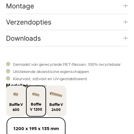
Montage
Verzendopties
Downloads
Gemaakt van gerecyclede PET-flessen, 100% recyclebaar
Uitstekende akoestische eigenschappen
Kleurvast, slijtvast en UV-gestabiliseerd
Modellen
Mooi en duurzaam
Baffle
Baffle V
Baffle V
V 1200
600
2400
1200 x 195 x 135 mm