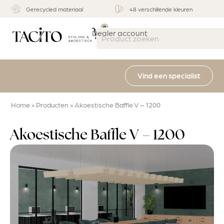
Stijlvol & functioneel
Multifunctioneel
0
Dealer account
Vind een specialist
Home
»
Producten
»
Akoestische Baffle V – 1200
Akoestische Baffle V – 1200