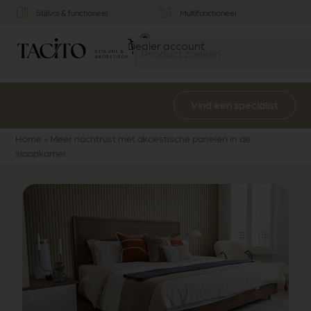
Stijlvol & functioneel
Multifunctioneel
0
Dealer account
Vind een specialist
Home
»
Meer nachtrust met akoestische panelen in de
slaapkamer