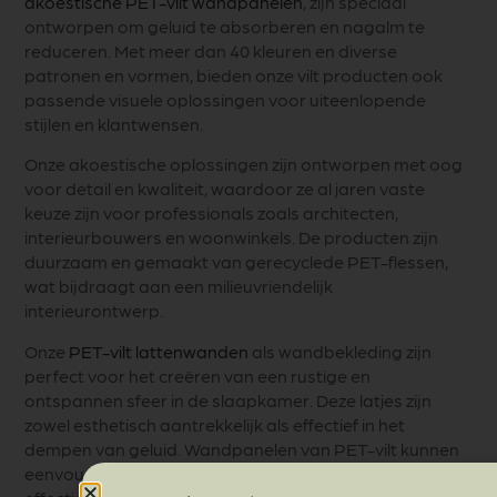
akoestische PET-vilt wandpanelen
, zijn speciaal
ontworpen om geluid te absorberen en nagalm te
reduceren. Met meer dan 40 kleuren en diverse
patronen en vormen, bieden onze vilt producten ook
passende visuele oplossingen voor uiteenlopende
stijlen en klantwensen.
Onze akoestische oplossingen zijn ontworpen met oog
voor detail en kwaliteit, waardoor ze al jaren vaste
keuze zijn voor professionals zoals architecten,
interieurbouwers en woonwinkels. De producten zijn
duurzaam en gemaakt van gerecyclede PET-flessen,
wat bijdraagt aan een milieuvriendelijk
interieurontwerp.
Onze
PET-vilt lattenwanden
als wandbekleding zijn
perfect voor het creëren van een rustige en
ontspannen sfeer in de slaapkamer. Deze latjes zijn
zowel esthetisch aantrekkelijk als effectief in het
dempen van geluid. Wandpanelen van PET-vilt kunnen
eenvoudig worden geïnstalleerd en bieden een