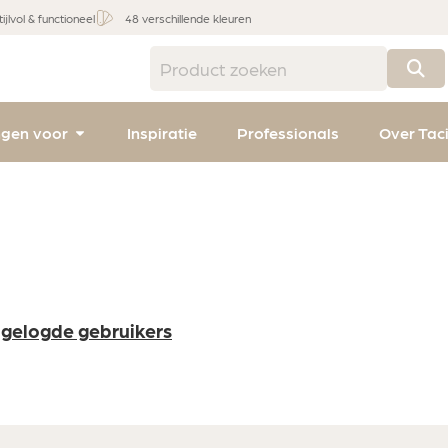
tijlvol & functioneel
48 verschillende kleuren
ngen voor
Inspiratie
Professionals
Over Tac
ngelogde gebruikers