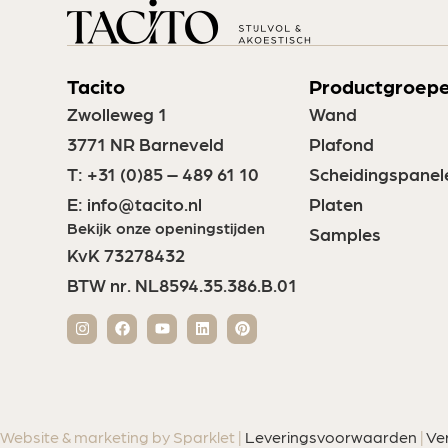
Tacito
Productgroep
Zwolleweg 1
Wand
3771 NR Barneveld
Plafond
T:
+31 (0)85 – 489 61 10
Scheidingspanel
E:
info@tacito.nl
Platen
Bekijk onze openingstijden
Samples
KvK 73278432
BTW nr. NL8594.35.386.B.01
Website & marketing by Sparklet |
Leveringsvoorwaarden
|
Ve